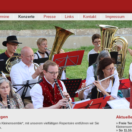
rmine
Konzerte
Presse
Links
Kontakt
Impressum
ngen
Kleinensemble*, mit unserem vielfältigen Repertoire entführen wir Sie
k.