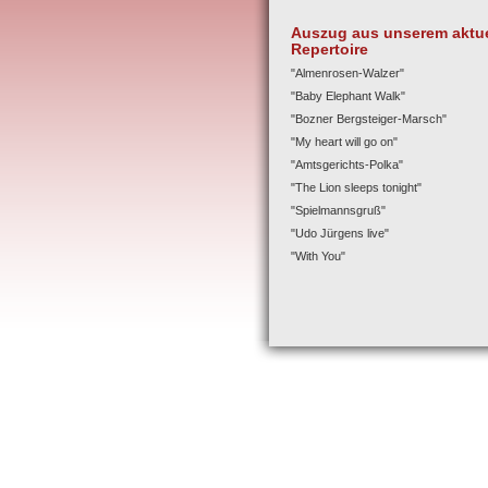
Auszug aus unserem aktue
Repertoire
"Almenrosen-Walzer"
"Baby Elephant Walk"
"Bozner Bergsteiger-Marsch"
"My heart will go on"
"Amtsgerichts-Polka"
"The Lion sleeps tonight"
"Spielmannsgruß"
"Udo Jürgens live"
"With You"