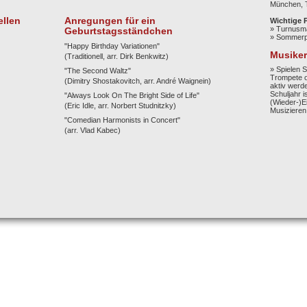
llen
Anregungen für ein
Geburtstagsständchen
"Happy Birthday Variationen"
(Traditionell, arr. Dirk Benkwitz)
"The Second Waltz"
(Dimitry Shostakovitch, arr. André Waignein)
"Always Look On The Bright Side of Life"
(Eric Idle, arr. Norbert Studnitzky)
"Comedian Harmonists in Concert"
(arr. Vlad Kabec)